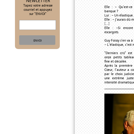
NEWLETTER
Tapez votre adresse
Elle : – Qu’est-ce
courriel et appuyez
banque ?
sur "ENVOI"
Lui : – Un élastique.
Elle : – J’aurais dû 
[...]
Elle : –Si encore
escargots.
Guy Foissy s’en va à 
– L’élastique, c’est 
"Derniers cris" es
onze petits tablea
fine et décalée.
Après la première
Cœur, l’auteur a c
par le choix judici
une extrême just
intensité dramatique